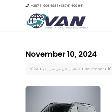
Skip
+387 61 906 498 | +387 61 499 941
to
content
November 10, 2024
2024
>
استئجار فان في سراييفو
>
November
>
10