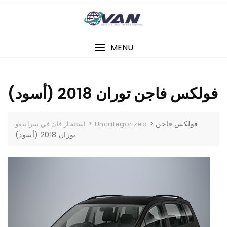
Skip
to
content
MENU
فولكس فاجن توران 2018 (أسود)
>
>
فولكس فاجن
استئجار فان في سراييفو
Uncategorized
توران 2018 (أسود)